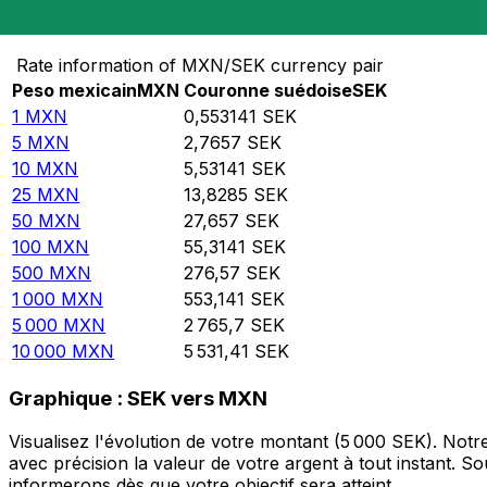
Convertir Peso mexicain en Couronne suédoise
Rate information of MXN/SEK currency pair
Peso mexicain
MXN
Couronne suédoise
SEK
1
MXN
0,553141
SEK
5
MXN
2,7657
SEK
10
MXN
5,53141
SEK
25
MXN
13,8285
SEK
50
MXN
27,657
SEK
100
MXN
55,3141
SEK
500
MXN
276,57
SEK
1 000
MXN
553,141
SEK
5 000
MXN
2 765,7
SEK
10 000
MXN
5 531,41
SEK
Graphique : SEK vers MXN
Visualisez l'évolution de votre montant (5 000 SEK). No
avec précision la valeur de votre argent à tout instant. 
informerons dès que votre objectif sera atteint.