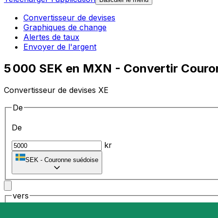
Convertisseur de devises
Graphiques de change
Alertes de taux
Envoyer de l'argent
5 000 SEK en MXN - Convertir Couro
Convertisseur de devises XE
De
De
kr
SEK
-
Couronne suédoise
vers
vers