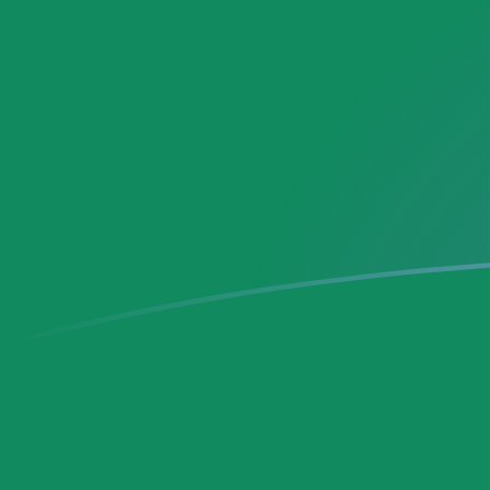
Le taux de change de SEK vers MXN a
Convertir Couronne suédoise en Peso mexicain
Rate information of SEK/MXN currency pair
Couronne suédoise
SEK
Peso mexicain
MXN
1
SEK
1,80786
MXN
5
SEK
9,03929
MXN
10
SEK
18,0786
MXN
25
SEK
45,1964
MXN
50
SEK
90,3929
MXN
100
SEK
180,786
MXN
500
SEK
903,929
MXN
1 000
SEK
1 807,86
MXN
5 000
SEK
9 039,29
MXN
10 000
SEK
18 078,6
MXN