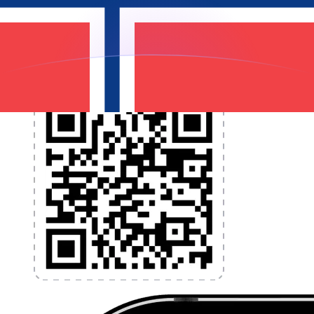
programmez des alertes de taux et transférez de
l'argent à l'étranger sans frais cachés. Téléchargez
l'application dès aujourd'hui !