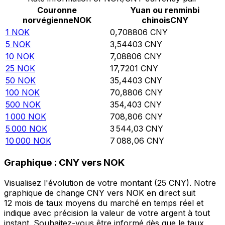
Couronne
Yuan ou renminbi
norvégienne
NOK
chinois
CNY
1
NOK
0,708806
CNY
5
NOK
3,54403
CNY
10
NOK
7,08806
CNY
25
NOK
17,7201
CNY
50
NOK
35,4403
CNY
100
NOK
70,8806
CNY
500
NOK
354,403
CNY
1 000
NOK
708,806
CNY
5 000
NOK
3 544,03
CNY
10 000
NOK
7 088,06
CNY
Graphique : CNY vers NOK
Visualisez l'évolution de votre montant (25 CNY). Notre
graphique de change CNY vers NOK en direct suit
12 mois de taux moyens du marché en temps réel et
indique avec précision la valeur de votre argent à tout
instant. Souhaitez-vous être informé dès que le taux