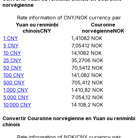
norvégienne
Rate information of CNY/NOK currency pair
Yuan ou renminbi
Couronne
chinois
CNY
norvégienne
NOK
1
CNY
1,41082
NOK
5
CNY
7,05412
NOK
10
CNY
14,1082
NOK
25
CNY
35,2706
NOK
50
CNY
70,5412
NOK
100
CNY
141,082
NOK
500
CNY
705,412
NOK
1 000
CNY
1 410,82
NOK
5 000
CNY
7 054,12
NOK
10 000
CNY
14 108,2
NOK
Convertir Couronne norvégienne en Yuan ou renminbi
chinois
Rate information of NOK/CNY currency pair