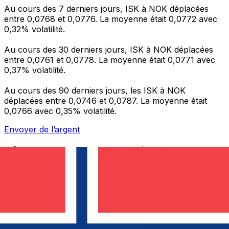
Au cours des 7 derniers jours, ISK à NOK déplacées
entre 0,0768 et 0,0776. La moyenne était 0,0772 avec
0,32% volatilité.
Au cours des 30 derniers jours, ISK à NOK déplacées
entre 0,0761 et 0,0778. La moyenne était 0,0771 avec
0,37% volatilité.
Au cours des 90 derniers jours, les ISK à NOK
déplacées entre 0,0746 et 0,0787. La moyenne était
0,0766 avec 0,35% volatilité.
Envoyer de l’argent
Gérez votre argent et vos devises lorsque vous
êtes en déplacement
L'application Xe réunit toutes les fonctionnalités
nécessaires pour vos transferts d'argent internationaux
et la gestion de vos devises. Convertissez des devises,
programmez des alertes de taux et transférez de
l'argent à l'étranger sans frais cachés. Téléchargez