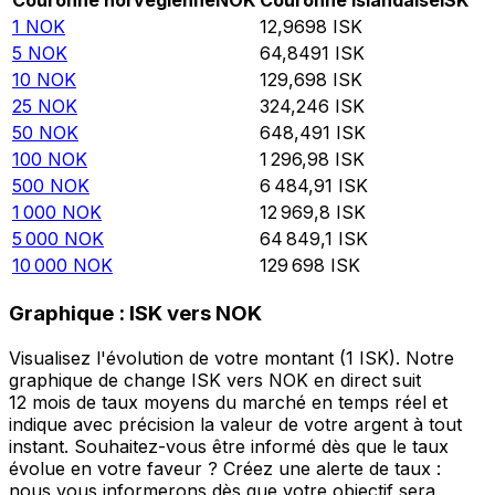
Couronne norvégienne
NOK
Couronne islandaise
ISK
1
NOK
12,9698
ISK
5
NOK
64,8491
ISK
10
NOK
129,698
ISK
25
NOK
324,246
ISK
50
NOK
648,491
ISK
100
NOK
1 296,98
ISK
500
NOK
6 484,91
ISK
1 000
NOK
12 969,8
ISK
5 000
NOK
64 849,1
ISK
10 000
NOK
129 698
ISK
Graphique : ISK vers NOK
Visualisez l'évolution de votre montant (1 ISK). Notre
graphique de change ISK vers NOK en direct suit
12 mois de taux moyens du marché en temps réel et
indique avec précision la valeur de votre argent à tout
instant. Souhaitez-vous être informé dès que le taux
évolue en votre faveur ? Créez une alerte de taux :
nous vous informerons dès que votre objectif sera