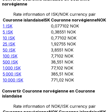
norvégienne
Rate information of ISK/NOK currency pair
Couronne islandaise
ISK
Couronne norvégienne
NOK
1
ISK
0,077102
NOK
5
ISK
0,38551
NOK
10
ISK
0,77102
NOK
25
ISK
1,92755
NOK
50
ISK
3,8551
NOK
100
ISK
7,7102
NOK
500
ISK
38,551
NOK
1 000
ISK
77,102
NOK
5 000
ISK
385,51
NOK
10 000
ISK
771,02
NOK
Convertir Couronne norvégienne en Couronne
islandaise
Rate information of NOK/ISK currency pair