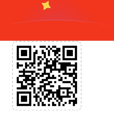
nécessaires pour vos transferts d'argent internationaux
et la gestion de vos devises. Convertissez des devises,
programmez des alertes de taux et transférez de
l'argent à l'étranger sans frais cachés. Téléchargez
l'application dès aujourd'hui !