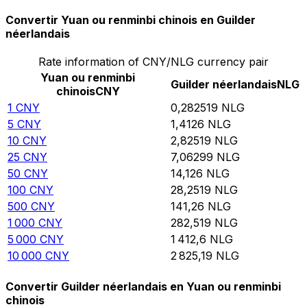
Convertir Yuan ou renminbi chinois en Guilder
néerlandais
Rate information of CNY/NLG currency pair
Yuan ou renminbi
Guilder néerlandais
NLG
chinois
CNY
1
CNY
0,282519
NLG
5
CNY
1,4126
NLG
10
CNY
2,82519
NLG
25
CNY
7,06299
NLG
50
CNY
14,126
NLG
100
CNY
28,2519
NLG
500
CNY
141,26
NLG
1 000
CNY
282,519
NLG
5 000
CNY
1 412,6
NLG
10 000
CNY
2 825,19
NLG
Convertir Guilder néerlandais en Yuan ou renminbi
chinois