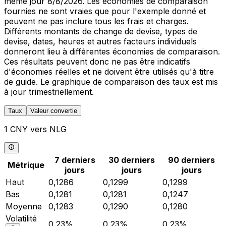
même jour 8/8/2026. Les économies de comparaison
fournies ne sont vraies que pour l'exemple donné et
peuvent ne pas inclure tous les frais et charges.
Différents montants de change de devise, types de
devise, dates, heures et autres facteurs individuels
donneront lieu à différentes économies de comparaison.
Ces résultats peuvent donc ne pas être indicatifs
d'économies réelles et ne doivent être utilisés qu'à titre
de guide. Le graphique de comparaison des taux est mis
à jour trimestriellement.
Taux
Valeur convertie
1 CNY vers NLG
7 derniers
30 derniers
90 derniers
Métrique
jours
jours
jours
Haut
0,1286
0,1299
0,1299
Bas
0,1281
0,1281
0,1247
Moyenne
0,1283
0,1290
0,1280
Volatilité
0,23%
0,23%
0,23%