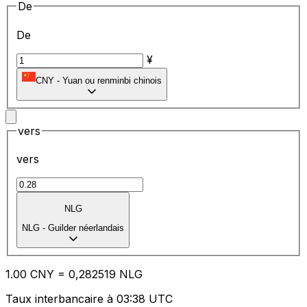
De
De
¥
CNY
-
Yuan ou renminbi chinois
vers
vers
NLG
NLG
-
Guilder néerlandais
1.00
CNY
=
0,
282519
NLG
Taux interbancaire à 03:38 UTC