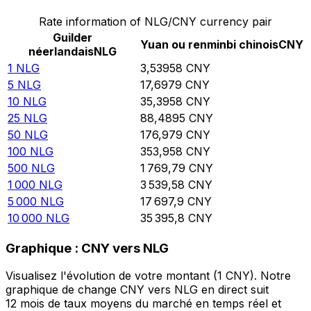
Rate information of NLG/CNY currency pair
Guilder
Yuan ou renminbi chinois
CNY
néerlandais
NLG
1
NLG
3,53958
CNY
5
NLG
17,6979
CNY
10
NLG
35,3958
CNY
25
NLG
88,4895
CNY
50
NLG
176,979
CNY
100
NLG
353,958
CNY
500
NLG
1 769,79
CNY
1 000
NLG
3 539,58
CNY
5 000
NLG
17 697,9
CNY
10 000
NLG
35 395,8
CNY
Graphique : CNY vers NLG
Visualisez l'évolution de votre montant (1 CNY). Notre
graphique de change CNY vers NLG en direct suit
12 mois de taux moyens du marché en temps réel et