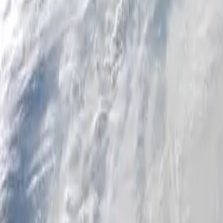
Particuliers
Business
Plateforme
FR
Connexion
Inscription
Aide
Télécharger l'application
Basculer le menu
Home