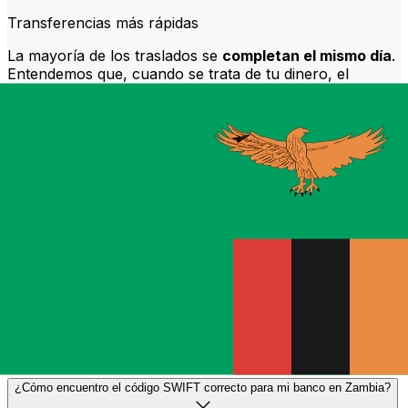
Transferencias más rápidas
La mayoría de los traslados se
completan el mismo día
.
Entendemos que, cuando se trata de tu dinero, el
momento es importante.
Envía más rápido
Preguntas frecuentes
¿Qué es un código SWIFT y por qué lo necesito en Zambia?
Un código SWIFT —también conocido como BIC
(Código de Identificación Bancaria)— es un estándar
internacional para identificar bancos e instituciones
financieras. Necesitarás el código SWIFT correcto en
Zambia para enviar o recibir transferencias bancarias
internacionales de forma precisa y segura.
¿Cómo encuentro el código SWIFT correcto para mi banco en Zambia?