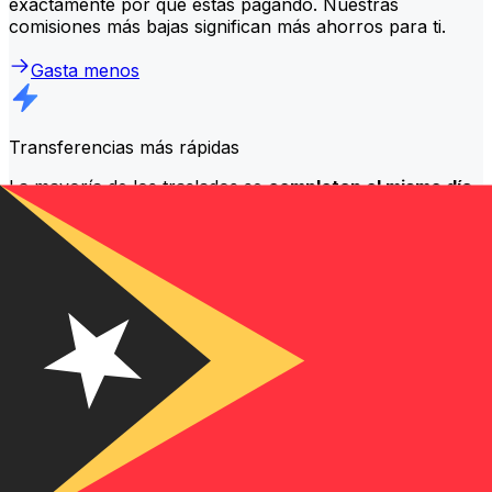
exactamente por qué estás pagando. Nuestras
comisiones más bajas significan más ahorros para ti.
Gasta menos
Transferencias más rápidas
La mayoría de los traslados se
completan el mismo día
.
Entendemos que, cuando se trata de tu dinero, el
momento es importante.
Envía más rápido
Preguntas frecuentes
¿Qué es un código SWIFT y por qué lo necesito en Timor Oriental?
Un código SWIFT —también conocido como BIC
(Código de Identificación Bancaria)— es un estándar
internacional para identificar bancos e instituciones