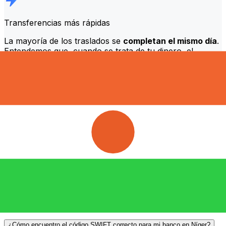
Transferencias más rápidas
La mayoría de los traslados se
completan el mismo día
.
Entendemos que, cuando se trata de tu dinero, el
momento es importante.
Envía más rápido
Preguntas frecuentes
¿Qué es un código SWIFT y por qué lo necesito en Níger?
Un código SWIFT —también conocido como BIC
(Código de Identificación Bancaria)— es un estándar
internacional para identificar bancos e instituciones
financieras. Necesitarás el código SWIFT correcto en
Níger para enviar o recibir transferencias bancarias
internacionales de forma precisa y segura.
¿Cómo encuentro el código SWIFT correcto para mi banco en Níger?