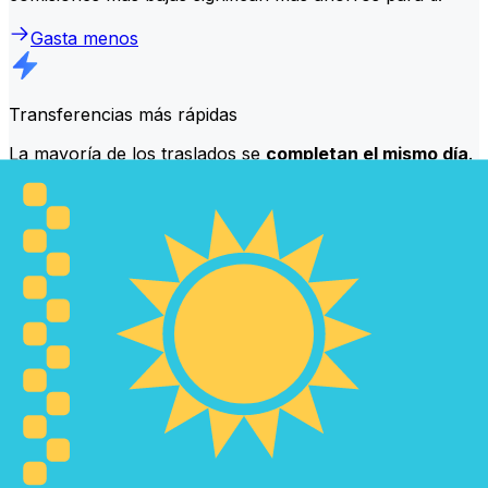
Gasta menos
Transferencias más rápidas
La mayoría de los traslados se
completan el mismo día
.
Entendemos que, cuando se trata de tu dinero, el
momento es importante.
Envía más rápido
Preguntas frecuentes
¿Qué es un código SWIFT y por qué lo necesito en Kazajistán?
Un código SWIFT —también conocido como BIC
(Código de Identificación Bancaria)— es un estándar
internacional para identificar bancos e instituciones
financieras. Necesitarás el código SWIFT correcto en
Kazajistán para enviar o recibir transferencias bancarias