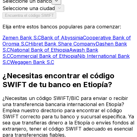
Seleccione un banco
Seleccione una ciudad
Encuentra el código SWIFT
Elija entre estos bancos populares para comenzar:
Zemen Bank S.C
Bank of Abyssinia
Cooperative Bank of
Oromia S.C
Hibret Bank Share Company
Dashen Bank
S.C
National Bank of Ethiopia
Awash Bank
S.C
Commercial Bank of Ethiopia
Nib International Bank
S.C
Wegagen Bank S.C
¿Necesitas encontrar el código
SWIFT de tu banco en Etiopía?
¿Necesitas un código SWIFT/BIC para enviar o recibir
una transferencia bancaria internacional en Etiopía?
Emplea nuestro directorio para encontrar el código
SWIFT correcto para tu banco y sucursal específica. Ya
sea que transfieras dinero a la Etiopía o envíes fondos al
extranjero, tener el código SWIFT adecuado es esencial
para transferencias fiables.