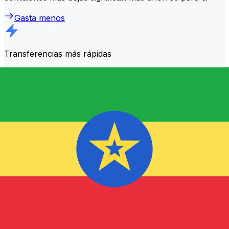
Gasta menos
Transferencias más rápidas
La mayoría de los traslados se
completan el mismo día
.
Entendemos que, cuando se trata de tu dinero, el
momento es importante.
Envía más rápido
Preguntas frecuentes
¿Qué es un código SWIFT y por qué lo necesito en Etiopía?
Un código SWIFT —también conocido como BIC
(Código de Identificación Bancaria)— es un estándar
internacional para identificar bancos e instituciones
financieras. Necesitarás el código SWIFT correcto en
Etiopía para enviar o recibir transferencias bancarias