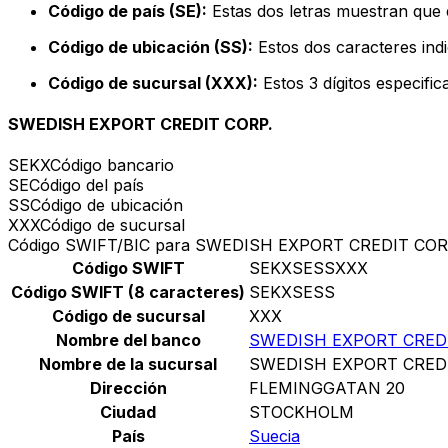
Código de país (SE):
Estas dos letras muestran que e
Código de ubicación (SS):
Estos dos caracteres indi
Código de sucursal (XXX):
Estos 3 dígitos especifi
SWEDISH EXPORT CREDIT CORP.
SEKX
Código bancario
SE
Código del país
SS
Código de ubicación
XXX
Código de sucursal
Código SWIFT/BIC para SWEDISH EXPORT CREDIT COR
Código SWIFT
SEKXSESSXXX
Código SWIFT (8 caracteres)
SEKXSESS
Código de sucursal
XXX
Nombre del banco
SWEDISH EXPORT CREDI
Nombre de la sucursal
SWEDISH EXPORT CREDI
Dirección
FLEMINGGATAN 20
Ciudad
STOCKHOLM
País
Suecia