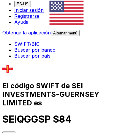
ES-US
Iniciar sesión
Registrarse
Ayuda
Obtenga la aplicación
Alternar menú
SWIFT/BIC
Buscar por banco
Buscar por país
El código SWIFT de SEI
INVESTMENTS-GUERNSEY
LIMITED es
SEIQGGSP S84