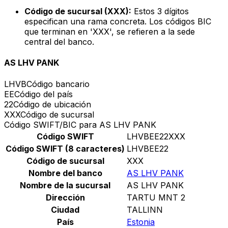
Código de sucursal (XXX):
Estos 3 dígitos
especifican una rama concreta. Los códigos BIC
que terminan en 'XXX', se refieren a la sede
central del banco.
AS LHV PANK
LHVB
Código bancario
EE
Código del país
22
Código de ubicación
XXX
Código de sucursal
Código SWIFT/BIC para AS LHV PANK
Código SWIFT
LHVBEE22XXX
Código SWIFT (8 caracteres)
LHVBEE22
Código de sucursal
XXX
Nombre del banco
AS LHV PANK
Nombre de la sucursal
AS LHV PANK
Dirección
TARTU MNT 2
Ciudad
TALLINN
País
Estonia