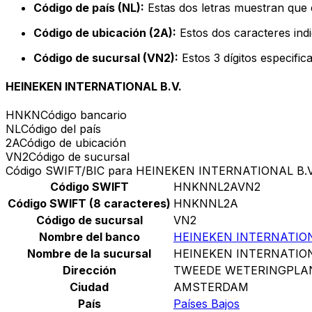
Código de país (NL):
Estas dos letras muestran que e
Código de ubicación (2A):
Estos dos caracteres indi
Código de sucursal (VN2):
Estos 3 dígitos especific
HEINEKEN INTERNATIONAL B.V.
HNKN
Código bancario
NL
Código del país
2A
Código de ubicación
VN2
Código de sucursal
Código SWIFT/BIC para HEINEKEN INTERNATIONAL B.V
Código SWIFT
HNKNNL2AVN2
Código SWIFT (8 caracteres)
HNKNNL2A
Código de sucursal
VN2
Nombre del banco
HEINEKEN INTERNATION
Nombre de la sucursal
HEINEKEN INTERNATION
Dirección
TWEEDE WETERINGPLA
Ciudad
AMSTERDAM
País
Países Bajos