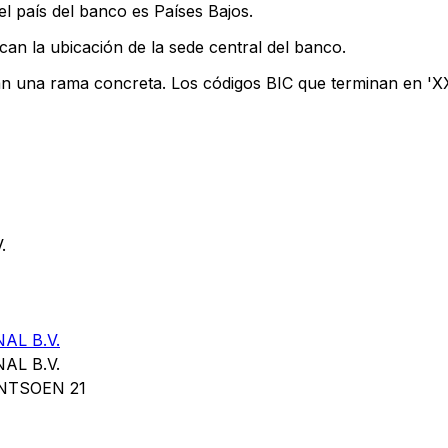
l país del banco es Países Bajos.
can la ubicación de la sede central del banco.
an una rama concreta. Los códigos BIC que terminan en 'XXX
.
AL B.V.
AL B.V.
NTSOEN 21