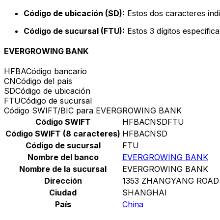
Código de ubicación (SD):
Estos dos caracteres indi
Código de sucursal (FTU):
Estos 3 dígitos especific
EVERGROWING BANK
HFBA
Código bancario
CN
Código del país
SD
Código de ubicación
FTU
Código de sucursal
Código SWIFT/BIC para EVERGROWING BANK
Código SWIFT
HFBACNSDFTU
Código SWIFT (8 caracteres)
HFBACNSD
Código de sucursal
FTU
Nombre del banco
EVERGROWING BANK
Nombre de la sucursal
EVERGROWING BANK
Dirección
1353 ZHANGYANG ROAD
Ciudad
SHANGHAI
País
China