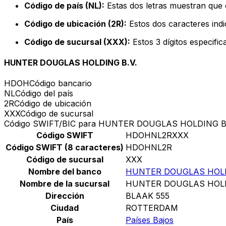
Código de país (NL):
Estas dos letras muestran que e
Código de ubicación (2R):
Estos dos caracteres indi
Código de sucursal (XXX):
Estos 3 dígitos especifi
HUNTER DOUGLAS HOLDING B.V.
HDOH
Código bancario
NL
Código del país
2R
Código de ubicación
XXX
Código de sucursal
Código SWIFT/BIC para HUNTER DOUGLAS HOLDING B.
Código SWIFT
HDOHNL2RXXX
Código SWIFT (8 caracteres)
HDOHNL2R
Código de sucursal
XXX
Nombre del banco
HUNTER DOUGLAS HOLD
Nombre de la sucursal
HUNTER DOUGLAS HOLD
Dirección
BLAAK 555
Ciudad
ROTTERDAM
País
Países Bajos