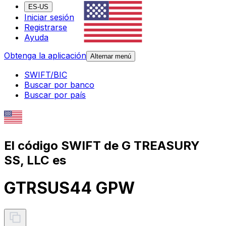
ES-US
Iniciar sesión
Registrarse
Ayuda
Obtenga la aplicación
Alternar menú
SWIFT/BIC
Buscar por banco
Buscar por país
El código SWIFT de G TREASURY
SS, LLC es
GTRSUS44 GPW