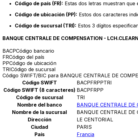
Código de país (FR):
Estas dos letras muestran que e
Código de ubicación (PP):
Estos dos caracteres indi
Código de sucursal (TRI):
Estos 3 dígitos especifica
BANQUE CENTRALE DE COMPENSATION - LCH.CLEAR
BACP
Código bancario
FR
Código del país
PP
Código de ubicación
TRI
Código de sucursal
Código SWIFT/BIC para BANQUE CENTRALE DE COMP
Código SWIFT
BACPFRPPTRI
Código SWIFT (8 caracteres)
BACPFRPP
Código de sucursal
TRI
Nombre del banco
BANQUE CENTRALE DE 
Nombre de la sucursal
BANQUE CENTRALE DE 
Dirección
LE CENTORIAL
Ciudad
PARIS
País
Francia