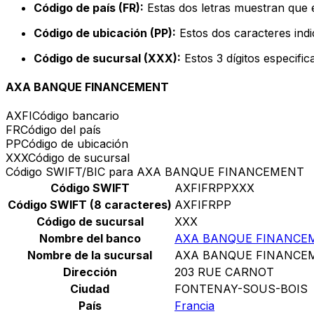
Código de país (FR):
Estas dos letras muestran que e
Código de ubicación (PP):
Estos dos caracteres indi
Código de sucursal (XXX):
Estos 3 dígitos especifi
AXA BANQUE FINANCEMENT
AXFI
Código bancario
FR
Código del país
PP
Código de ubicación
XXX
Código de sucursal
Código SWIFT/BIC para AXA BANQUE FINANCEMENT
Código SWIFT
AXFIFRPPXXX
Código SWIFT (8 caracteres)
AXFIFRPP
Código de sucursal
XXX
Nombre del banco
AXA BANQUE FINANCE
Nombre de la sucursal
AXA BANQUE FINANCE
Dirección
203 RUE CARNOT
Ciudad
FONTENAY-SOUS-BOIS
País
Francia