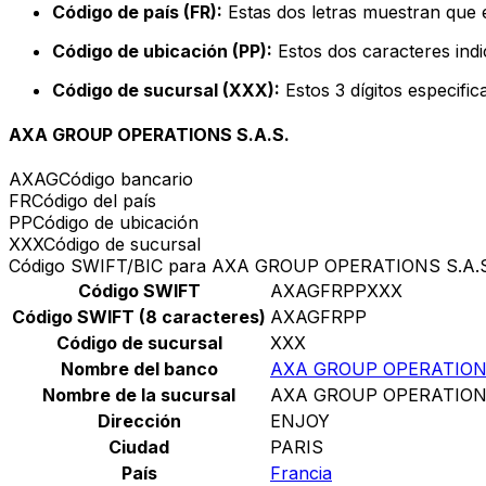
Código de país (FR):
Estas dos letras muestran que e
Código de ubicación (PP):
Estos dos caracteres indi
Código de sucursal (XXX):
Estos 3 dígitos especifi
AXA GROUP OPERATIONS S.A.S.
AXAG
Código bancario
FR
Código del país
PP
Código de ubicación
XXX
Código de sucursal
Código SWIFT/BIC para AXA GROUP OPERATIONS S.A.S
Código SWIFT
AXAGFRPPXXX
Código SWIFT (8 caracteres)
AXAGFRPP
Código de sucursal
XXX
Nombre del banco
AXA GROUP OPERATIONS
Nombre de la sucursal
AXA GROUP OPERATIONS
Dirección
ENJOY
Ciudad
PARIS
País
Francia