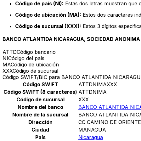
Código de país (NI):
Estas dos letras muestran que e
Código de ubicación (MA):
Estos dos caracteres ind
Código de sucursal (XXX):
Estos 3 dígitos especifi
BANCO ATLANTIDA NICARAGUA, SOCIEDAD ANONIMA
ATTD
Código bancario
NI
Código del país
MA
Código de ubicación
XXX
Código de sucursal
Código SWIFT/BIC para BANCO ATLANTIDA NICARAG
Código SWIFT
ATTDNIMAXXX
Código SWIFT (8 caracteres)
ATTDNIMA
Código de sucursal
XXX
Nombre del banco
BANCO ATLANTIDA NIC
Nombre de la sucursal
BANCO ATLANTIDA NIC
Dirección
CC CAMINO DE ORIENT
Ciudad
MANAGUA
País
Nicaragua