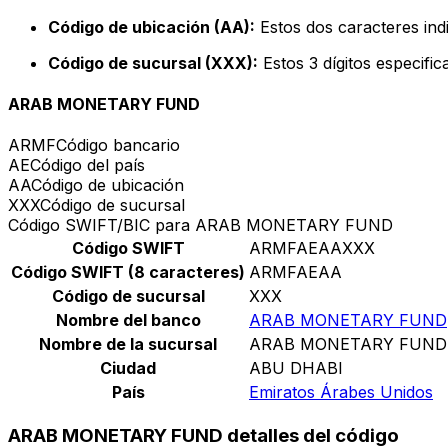
Código de ubicación (AA):
Estos dos caracteres indi
Código de sucursal (XXX):
Estos 3 dígitos especifi
ARAB MONETARY FUND
ARMF
Código bancario
AE
Código del país
AA
Código de ubicación
XXX
Código de sucursal
Código SWIFT/BIC para ARAB MONETARY FUND
Código SWIFT
ARMFAEAAXXX
Código SWIFT (8 caracteres)
ARMFAEAA
Código de sucursal
XXX
Nombre del banco
ARAB MONETARY FUND
Nombre de la sucursal
ARAB MONETARY FUND
Ciudad
ABU DHABI
País
Emiratos Árabes Unidos
ARAB MONETARY FUND detalles del código