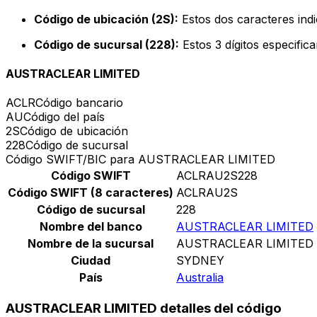
Código de ubicación (2S):
Estos dos caracteres indi
Código de sucursal (228):
Estos 3 dígitos especific
AUSTRACLEAR LIMITED
ACLR
Código bancario
AU
Código del país
2S
Código de ubicación
228
Código de sucursal
Código SWIFT/BIC para AUSTRACLEAR LIMITED
Código SWIFT
ACLRAU2S228
Código SWIFT (8 caracteres)
ACLRAU2S
Código de sucursal
228
Nombre del banco
AUSTRACLEAR LIMITED
Nombre de la sucursal
AUSTRACLEAR LIMITED
Ciudad
SYDNEY
País
Australia
AUSTRACLEAR LIMITED detalles del código