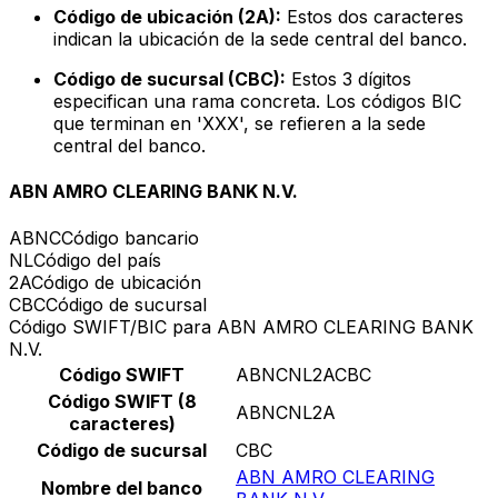
Código de ubicación (2A):
Estos dos caracteres
indican la ubicación de la sede central del banco.
Código de sucursal (CBC):
Estos 3 dígitos
especifican una rama concreta. Los códigos BIC
que terminan en 'XXX', se refieren a la sede
central del banco.
ABN AMRO CLEARING BANK N.V.
ABNC
Código bancario
NL
Código del país
2A
Código de ubicación
CBC
Código de sucursal
Código SWIFT/BIC para ABN AMRO CLEARING BANK
N.V.
Código SWIFT
ABNCNL2ACBC
Código SWIFT (8
ABNCNL2A
caracteres)
Código de sucursal
CBC
ABN AMRO CLEARING
Nombre del banco