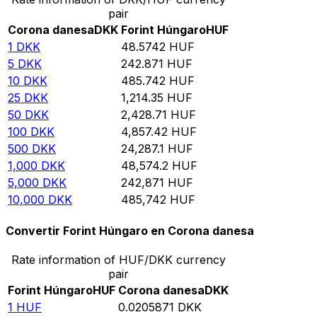
pair
Corona danesa
DKK
Forint Húngaro
HUF
1
DKK
48.5742
HUF
5
DKK
242.871
HUF
10
DKK
485.742
HUF
25
DKK
1,214.35
HUF
50
DKK
2,428.71
HUF
100
DKK
4,857.42
HUF
500
DKK
24,287.1
HUF
1,000
DKK
48,574.2
HUF
5,000
DKK
242,871
HUF
10,000
DKK
485,742
HUF
Convertir Forint Húngaro en Corona danesa
Rate information of HUF/DKK currency
pair
Forint Húngaro
HUF
Corona danesa
DKK
1
HUF
0.0205871
DKK