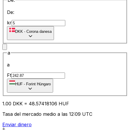
De:
De:
kr
DKK
-
Corona danesa
a
a
Ft
HUF
-
Forint Húngaro
1.00
DKK
=
48.57
418106
HUF
Tasa del mercado medio a las 12:09 UTC
Enviar dinero