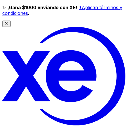
✨
¡Gana $1000 enviando con XE!
*Aplican términos y
condiciones
.