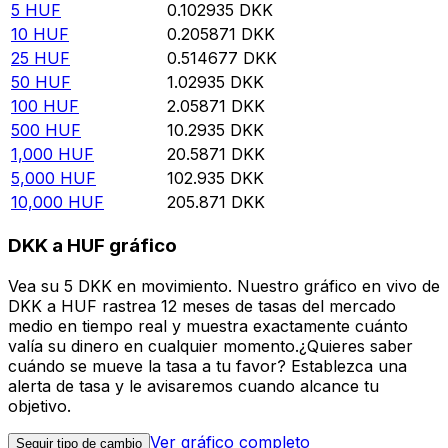
5
HUF
0.102935
DKK
10
HUF
0.205871
DKK
25
HUF
0.514677
DKK
50
HUF
1.02935
DKK
100
HUF
2.05871
DKK
500
HUF
10.2935
DKK
1,000
HUF
20.5871
DKK
5,000
HUF
102.935
DKK
10,000
HUF
205.871
DKK
DKK a HUF gráfico
Vea su 5 DKK en movimiento. Nuestro gráfico en vivo de
DKK a HUF rastrea 12 meses de tasas del mercado
medio en tiempo real y muestra exactamente cuánto
valía su dinero en cualquier momento.¿Quieres saber
cuándo se mueve la tasa a tu favor? Establezca una
alerta de tasa y le avisaremos cuando alcance tu
objetivo.
Ver gráfico completo
Seguir tipo de cambio