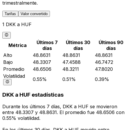
trimestralmente.
Tarifas
Valor convertido
1 DKK a HUF
Últimos 7
Últimos 30
Últimos 90
Métrica
días
días
días
Alto
48.8631
48.8631
48.8631
Bajo
48.3307
47.4588
46.7472
Promedio
48.6506
48.3211
47.8020
Volatilidad
0.55%
0.51%
0.39%
DKK a HUF estadísticas
Durante los últimos 7 días, DKK a HUF se movieron
entre 48.3307 y 48.8631. El promedio fue 48.6506 con
0.55% volatilidad.
En los últimos 30 días, DKK a HUF movido entre