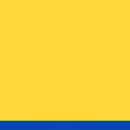
 tasas de los competidores.
r. Esto solo tiene fines informativos. No recibirás esta t