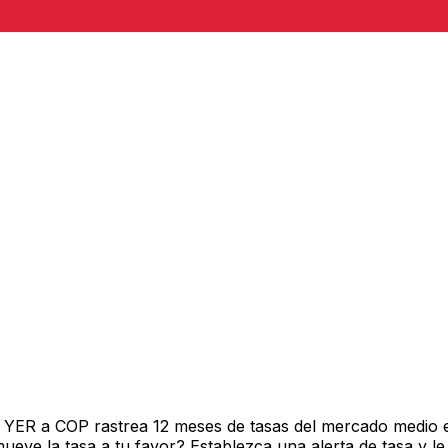
 YER a COP rastrea 12 meses de tasas del mercado medio e
ve la tasa a tu favor? Establezca una alerta de tasa y le