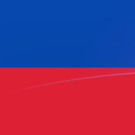
YER a COP tipos de cambio hoy
Convertir Rial yemení en Peso Colombiano
Rate information of YER/COP currency
pair
Rial yemení
YER
Peso Colombiano
COP
1
YER
13.329
COP
5
YER
66.6451
COP
10
YER
133.29
COP
25
YER
333.225
COP
50
YER
666.451
COP
100
YER
1,332.9
COP
500
YER
6,664.51
COP
1,000
YER
13,329
COP
5,000
YER
66,645.1
COP
10,000
YER
133,290
COP