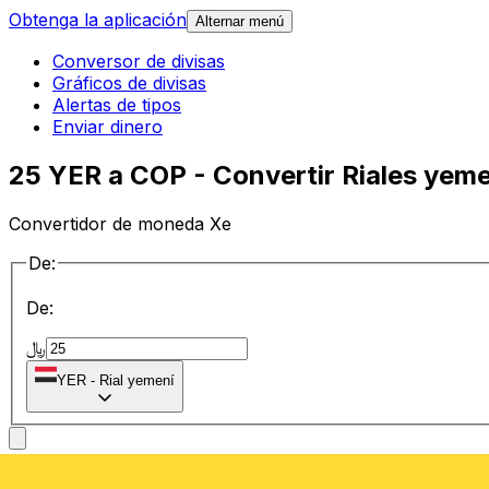
Obtenga la aplicación
Alternar menú
Conversor de divisas
Gráficos de divisas
Alertas de tipos
Enviar dinero
25 YER a COP - Convertir Riales yem
Convertidor de moneda Xe
De:
De:
﷼
YER
-
Rial yemení
a