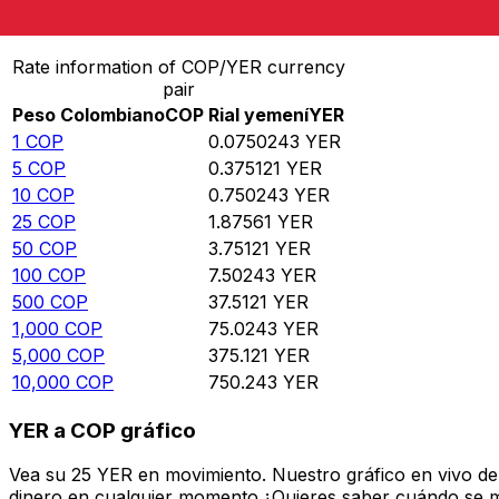
Convertir Peso Colombiano en Rial yemení
Rate information of COP/YER currency
pair
Peso Colombiano
COP
Rial yemení
YER
1
COP
0.0750243
YER
5
COP
0.375121
YER
10
COP
0.750243
YER
25
COP
1.87561
YER
50
COP
3.75121
YER
100
COP
7.50243
YER
500
COP
37.5121
YER
1,000
COP
75.0243
YER
5,000
COP
375.121
YER
10,000
COP
750.243
YER
YER a COP gráfico
Vea su 25 YER en movimiento. Nuestro gráfico en vivo de
dinero en cualquier momento.¿Quieres saber cuándo se mue