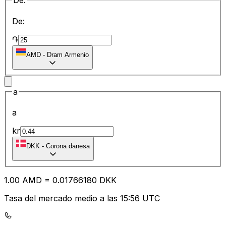
De:
De:
֏
AMD
-
Dram Armenio
a
a
kr
DKK
-
Corona danesa
1.00
AMD
=
0.01
766180
DKK
Tasa del mercado medio a las 15:56 UTC