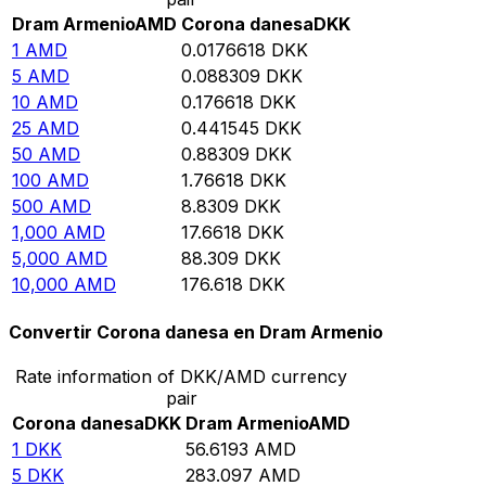
Dram Armenio
AMD
Corona danesa
DKK
1
AMD
0.0176618
DKK
5
AMD
0.088309
DKK
10
AMD
0.176618
DKK
25
AMD
0.441545
DKK
50
AMD
0.88309
DKK
100
AMD
1.76618
DKK
500
AMD
8.8309
DKK
1,000
AMD
17.6618
DKK
5,000
AMD
88.309
DKK
10,000
AMD
176.618
DKK
Convertir Corona danesa en Dram Armenio
Rate information of DKK/AMD currency
pair
Corona danesa
DKK
Dram Armenio
AMD
1
DKK
56.6193
AMD
5
DKK
283.097
AMD