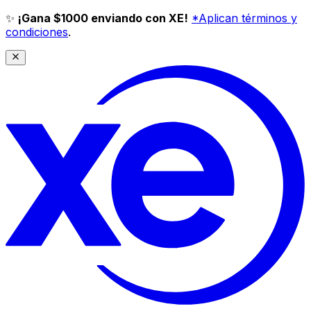
✨
¡Gana $1000 enviando con XE!
*Aplican términos y
condiciones
.