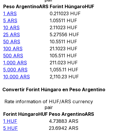
Peso Argentino
ARS
Forint Húngaro
HUF
1
ARS
0.211023
HUF
5
ARS
1.05511
HUF
10
ARS
2.11023
HUF
25
ARS
5.27556
HUF
50
ARS
10.5511
HUF
100
ARS
21.1023
HUF
500
ARS
105.511
HUF
1,000
ARS
211.023
HUF
5,000
ARS
1,055.11
HUF
10,000
ARS
2,110.23
HUF
Convertir Forint Húngaro en Peso Argentino
Rate information of HUF/ARS currency
pair
Forint Húngaro
HUF
Peso Argentino
ARS
1
HUF
4.73883
ARS
5
HUF
23.6942
ARS