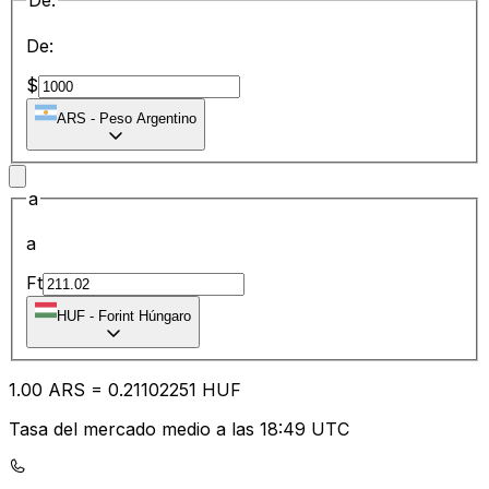
De:
De:
$
ARS
-
Peso Argentino
a
a
Ft
HUF
-
Forint Húngaro
1.00
ARS
=
0.21
102251
HUF
Tasa del mercado medio a las 18:49 UTC