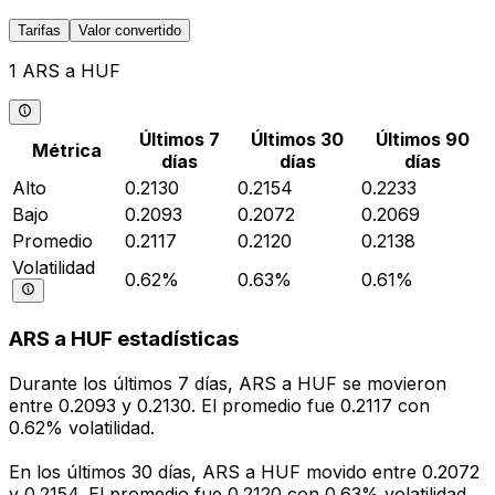
Tarifas
Valor convertido
1 ARS a HUF
Últimos 7
Últimos 30
Últimos 90
Métrica
días
días
días
Alto
0.2130
0.2154
0.2233
Bajo
0.2093
0.2072
0.2069
Promedio
0.2117
0.2120
0.2138
Volatilidad
0.62%
0.63%
0.61%
ARS a HUF estadísticas
Durante los últimos 7 días, ARS a HUF se movieron
entre 0.2093 y 0.2130. El promedio fue 0.2117 con
0.62% volatilidad.
En los últimos 30 días, ARS a HUF movido entre 0.2072
y 0.2154. El promedio fue 0.2120 con 0.63% volatilidad.