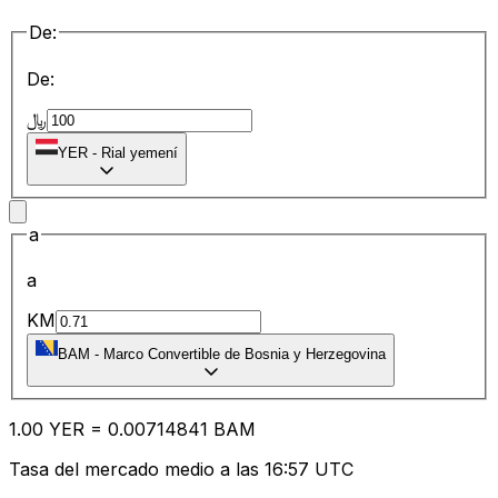
De:
De:
﷼
YER
-
Rial yemení
a
a
KM
BAM
-
Marco Convertible de Bosnia y Herzegovina
1.00
YER
=
0.00
714841
BAM
Tasa del mercado medio a las 16:57 UTC