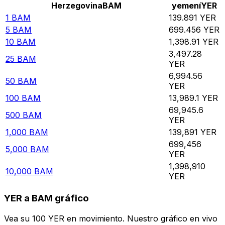
Herzegovina
BAM
yemení
YER
1
BAM
139.891
YER
5
BAM
699.456
YER
10
BAM
1,398.91
YER
3,497.28
25
BAM
YER
6,994.56
50
BAM
YER
100
BAM
13,989.1
YER
69,945.6
500
BAM
YER
1,000
BAM
139,891
YER
699,456
5,000
BAM
YER
1,398,910
10,000
BAM
YER
YER a BAM gráfico
Vea su 100 YER en movimiento. Nuestro gráfico en vivo