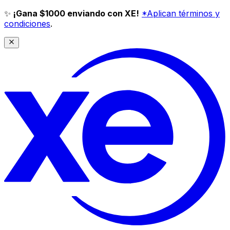
✨
¡Gana $1000 enviando con XE!
*Aplican términos y
condiciones
.