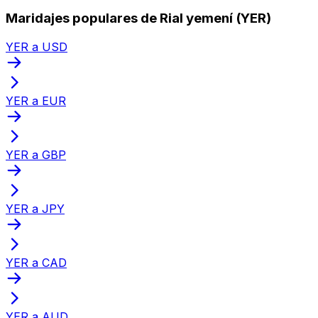
Maridajes populares de Rial yemení (YER)
YER a USD
YER a EUR
YER a GBP
YER a JPY
YER a CAD
YER a AUD