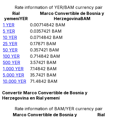
Rate information of YER/BAM currency pair
Rial
Marco Convertible de Bosnia y
yemení
YER
Herzegovina
BAM
1
YER
0.00714842
BAM
5
YER
0.0357421
BAM
10
YER
0.0714842
BAM
25
YER
0.17871
BAM
50
YER
0.357421
BAM
100
YER
0.714842
BAM
500
YER
3.57421
BAM
1,000
YER
7.14842
BAM
5,000
YER
35.7421
BAM
10,000
YER
71.4842
BAM
Convertir Marco Convertible de Bosnia y
Herzegovina en Rial yemení
Rate information of BAM/YER currency pair
Marco Convertible de Bosnia y
Rial