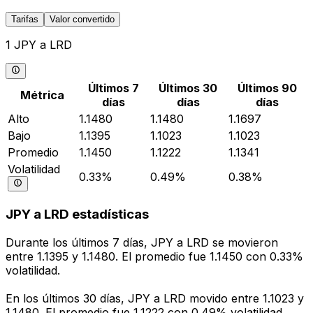
Tarifas
Valor convertido
1 JPY a LRD
Últimos 7
Últimos 30
Últimos 90
Métrica
días
días
días
Alto
1.1480
1.1480
1.1697
Bajo
1.1395
1.1023
1.1023
Promedio
1.1450
1.1222
1.1341
Volatilidad
0.33%
0.49%
0.38%
JPY a LRD estadísticas
Durante los últimos 7 días, JPY a LRD se movieron
entre 1.1395 y 1.1480. El promedio fue 1.1450 con 0.33%
volatilidad.
En los últimos 30 días, JPY a LRD movido entre 1.1023 y
1.1480. El promedio fue 1.1222 con 0.49% volatilidad.