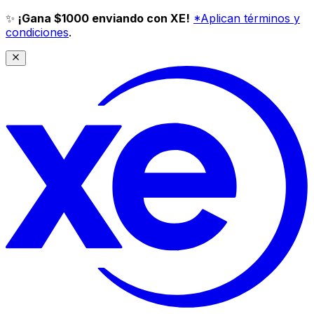
✨
¡Gana $1000 enviando con XE!
*Aplican términos y
condiciones
.