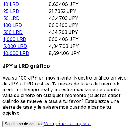
10
LRD
8.69406
JPY
25
LRD
21.7352
JPY
50
LRD
43.4703
JPY
100
LRD
86.9406
JPY
500
LRD
434.703
JPY
1,000
LRD
869.406
JPY
5,000
LRD
4,347.03
JPY
10,000
LRD
8,694.06
JPY
JPY a LRD gráfico
Vea su 100 JPY en movimiento. Nuestro gráfico en vivo
de JPY a LRD rastrea 12 meses de tasas del mercado
medio en tiempo real y muestra exactamente cuánto
valía su dinero en cualquier momento.¿Quieres saber
cuándo se mueve la tasa a tu favor? Establezca una
alerta de tasa y le avisaremos cuando alcance tu
objetivo.
Ver gráfico completo
Seguir tipo de cambio