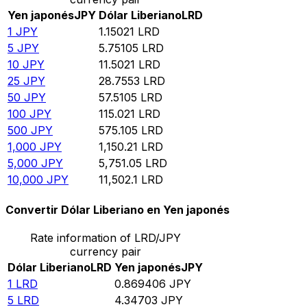
Yen japonés
JPY
Dólar Liberiano
LRD
1
JPY
1.15021
LRD
5
JPY
5.75105
LRD
10
JPY
11.5021
LRD
25
JPY
28.7553
LRD
50
JPY
57.5105
LRD
100
JPY
115.021
LRD
500
JPY
575.105
LRD
1,000
JPY
1,150.21
LRD
5,000
JPY
5,751.05
LRD
10,000
JPY
11,502.1
LRD
Convertir Dólar Liberiano en Yen japonés
Rate information of LRD/JPY
currency pair
Dólar Liberiano
LRD
Yen japonés
JPY
1
LRD
0.869406
JPY
5
LRD
4.34703
JPY