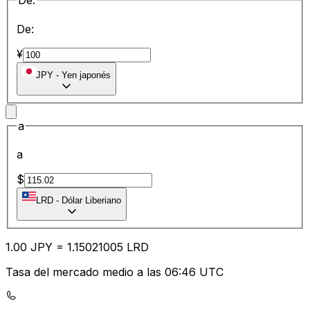
De:
De:
¥
JPY
-
Yen japonés
a
a
$
LRD
-
Dólar Liberiano
1.00
JPY
=
1.15
021005
LRD
Tasa del mercado medio a las 06:46 UTC