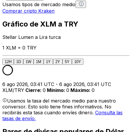
Usamos tipos de mercado medio
Comprar cripto Kraken
Gráfico de XLM a TRY
Stellar Lumen a Lira turca
1 XLM = 0 TRY
12H
1D
1W
1M
1Y
2Y
5Y
10Y
6 ago 2026, 03:41 UTC - 6 ago 2026, 03:41 UTC
XLM/TRY
Cierre
:
0
Mínimo
:
0
Máximo
:
0
Usamos la tasa del mercado medio para nuestro
conversor. Esto solo tiene fines informativos. No
recibirás esta tasa cuando envíes dinero.
Consulta las
tasas de envío.
Pares de divisas populares de Dólar