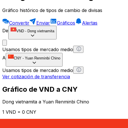
Gráfico histórico de tipos de cambio de divisas
Convertir
Enviar
Gráficos
Alertas
De
VND
-
Dong vietnamita
Usamos tipos de mercado medio
A
CNY
-
Yuan Renminbi Chino
Usamos tipos de mercado medio
Ver cotización de transferencia
Gráfico de VND a CNY
Dong vietnamita a Yuan Renminbi Chino
1 VND = 0 CNY
12H
1D
1W
1M
1Y
2Y
5Y
10Y