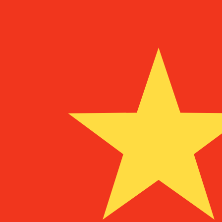
8 ago 2026, 10:23 UTC - 8 ago 2026, 10:23 UTC
VND/CNY
Cierre
:
0
Mínimo
:
0
Máximo
:
0
Usamos la tasa del mercado medio para nuestro converso
Pares de divisas populares de Dólar 
Información sobre la moneda
VND
-
Dong vietnamita
Nuestras clasificaciones de divisas muestran que el tip
vietnamitas es VND. El símbolo de la moneda es ₫.
More
Dong vietnamita
info
CNY
-
Yuan Renminbi Chino