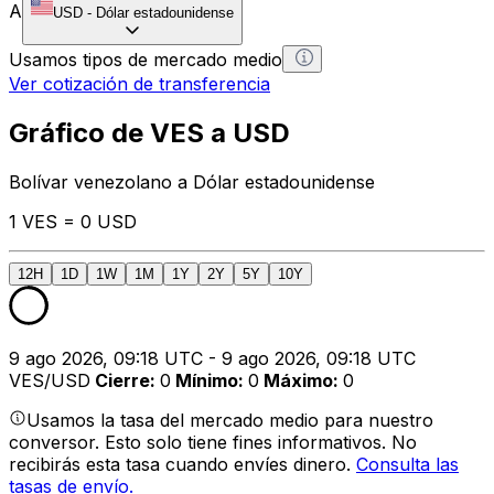
A
USD
-
Dólar estadounidense
Usamos tipos de mercado medio
Ver cotización de transferencia
Gráfico de VES a USD
Bolívar venezolano a Dólar estadounidense
1 VES = 0 USD
12H
1D
1W
1M
1Y
2Y
5Y
10Y
9 ago 2026, 09:18 UTC - 9 ago 2026, 09:18 UTC
VES/USD
Cierre
:
0
Mínimo
:
0
Máximo
:
0
Usamos la tasa del mercado medio para nuestro
conversor. Esto solo tiene fines informativos. No
recibirás esta tasa cuando envíes dinero.
Consulta las
tasas de envío.