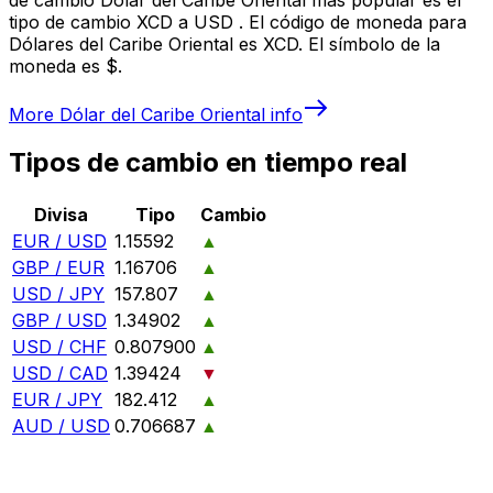
tipo de cambio XCD a USD . El código de moneda para
Dólares del Caribe Oriental es XCD. El símbolo de la
moneda es $.
More
Dólar del Caribe Oriental
info
Tipos de cambio en tiempo real
Divisa
Tipo
Cambio
EUR / USD
1.15592
▲
GBP / EUR
1.16706
▲
USD / JPY
157.807
▲
GBP / USD
1.34902
▲
USD / CHF
0.807900
▲
USD / CAD
1.39424
▼
EUR / JPY
182.412
▲
AUD / USD
0.706687
▲