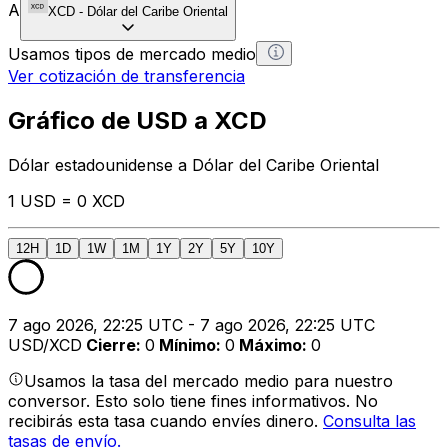
A
XCD
-
Dólar del Caribe Oriental
Usamos tipos de mercado medio
Ver cotización de transferencia
Gráfico de USD a XCD
Dólar estadounidense a Dólar del Caribe Oriental
1 USD = 0 XCD
12H
1D
1W
1M
1Y
2Y
5Y
10Y
7 ago 2026, 22:25 UTC - 7 ago 2026, 22:25 UTC
USD/XCD
Cierre
:
0
Mínimo
:
0
Máximo
:
0
Usamos la tasa del mercado medio para nuestro
conversor. Esto solo tiene fines informativos. No
recibirás esta tasa cuando envíes dinero.
Consulta las
tasas de envío.