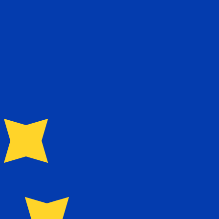
asa cuando envíes dinero.
Consulta las tasas de envío.
a USD . El código de moneda para Liras turcas es TRL. El