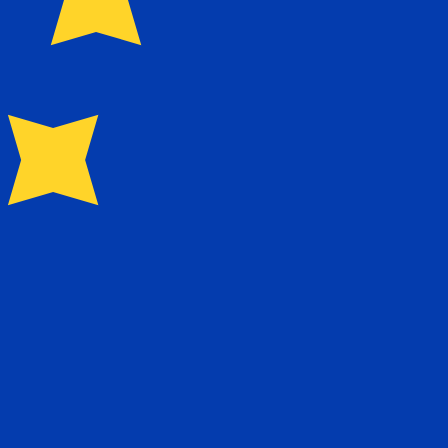
SD . El código de moneda para Euros es EUR. El símbolo
e cambio del Banco Central