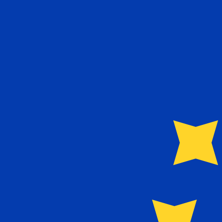
12H
1D
1W
1M
1Y
2Y
5Y
10Y
7 ago 2026, 04:46 UTC - 7 ago 2026, 04:46 UTC
TRL/EUR
Cierre
:
0
Mínimo
:
0
Máximo
:
0
Usamos la tasa del mercado medio para nuestro converso
Pares de divisas populares de Dólar 
Información sobre la moneda
TRL
-
Lira turca
Nuestras clasificaciones de divisas muestran que el tipo 
símbolo de la moneda es ₤.
EUR
-
Euro