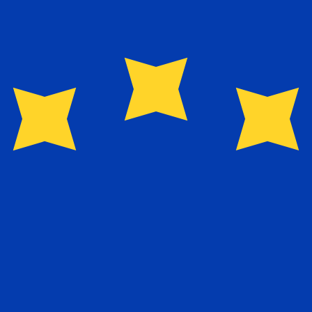
r. Esto solo tiene fines informativos. No recibirás esta t
estadounidense (USD)
de cambio Lira turca más popular es el tipo de cambio TRL 