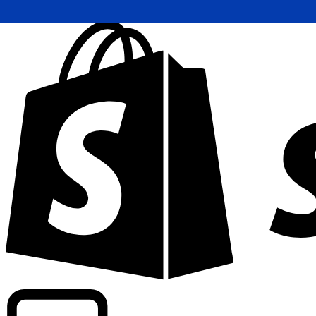
Abasteciendo tarifas de grado comercial en 300+ compañ