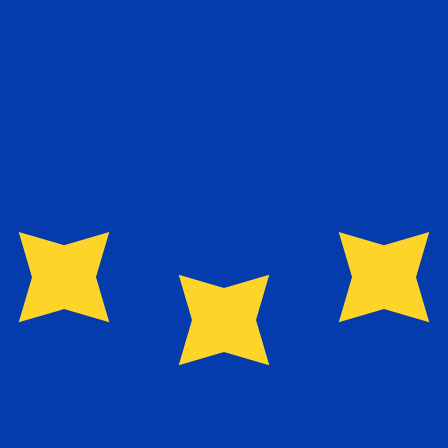
o de cambio Euro más popular es el tipo de cambio EUR a U
Tipos d
Divisa
Tipo de interés
JPY
0.75%
CHF
0.00%
EUR
4.25%
USD
3.75%
CAD
2.25%
AUD
3.60%
NZD
2.25%
GBP
3.75%