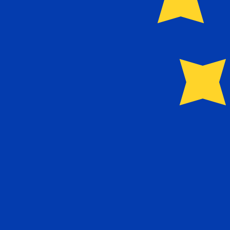
Nuestras clasificaciones de divisas muestran que el tip
de la moneda es €.
More
Euro
info
Tipos de cambio en tiempo real
Divisa
Tipo
Cambio
EUR / USD
1.15241
▼
GBP / EUR
1.16748
▲
USD / JPY
158.412
▲
GBP / USD
1.34541
▼
USD / CHF
0.812662
▲
USD / CAD
1.40190
▲
EUR / JPY
182.555
▲
AUD / USD
0.702682
▼
API de datos de moneda Xe