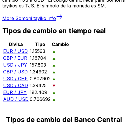
tayikos es TJS. El símbolo de la moneda es SM.
More
Somoni tayiko
info
Tipos de cambio en tiempo real
Divisa
Tipo
Cambio
EUR / USD
1.15593
▲
GBP / EUR
1.16704
▲
USD / JPY
157.803
▲
GBP / USD
1.34902
▲
USD / CHF
0.807902
▲
USD / CAD
1.39425
▼
EUR / JPY
182.409
▲
AUD / USD
0.706692
▲
Tipos de cambio del Banco Central