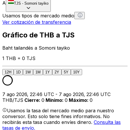
A
TJS
-
Somoni tayiko
Usamos tipos de mercado medio
Ver cotización de transferencia
Gráfico de THB a TJS
Baht tailandés a Somoni tayiko
1 THB = 0 TJS
12H
1D
1W
1M
1Y
2Y
5Y
10Y
7 ago 2026, 22:46 UTC - 7 ago 2026, 22:46 UTC
THB/TJS
Cierre
:
0
Mínimo
:
0
Máximo
:
0
Usamos la tasa del mercado medio para nuestro
conversor. Esto solo tiene fines informativos. No
recibirás esta tasa cuando envíes dinero.
Consulta las
tasas de envío.