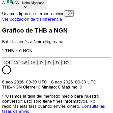
A
NGN
-
Naira Nigeriana
Usamos tipos de mercado medio
Ver cotización de transferencia
Gráfico de THB a NGN
Baht tailandés a Naira Nigeriana
1 THB = 0 NGN
12H
1D
1W
1M
1Y
2Y
5Y
10Y
8 ago 2026, 09:39 UTC - 8 ago 2026, 09:39 UTC
THB/NGN
Cierre
:
0
Mínimo
:
0
Máximo
:
0
Usamos la tasa del mercado medio para nuestro
conversor. Esto solo tiene fines informativos. No
recibirás esta tasa cuando envíes dinero.
Consulta las
tasas de envío.