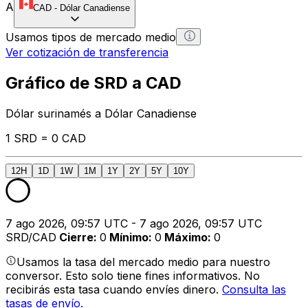
A
CAD
-
Dólar Canadiense
Usamos tipos de mercado medio
Ver cotización de transferencia
Gráfico de SRD a CAD
Dólar surinamés a Dólar Canadiense
1 SRD = 0 CAD
12H
1D
1W
1M
1Y
2Y
5Y
10Y
7 ago 2026, 09:57 UTC - 7 ago 2026, 09:57 UTC
SRD/CAD
Cierre
:
0
Mínimo
:
0
Máximo
:
0
Usamos la tasa del mercado medio para nuestro
conversor. Esto solo tiene fines informativos. No
recibirás esta tasa cuando envíes dinero.
Consulta las
tasas de envío.