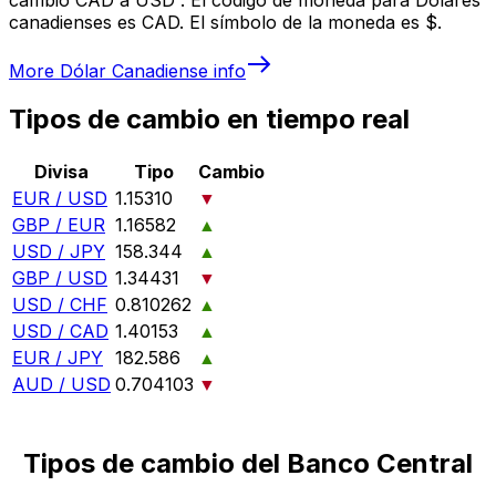
canadienses es CAD. El símbolo de la moneda es $.
More
Dólar Canadiense
info
Tipos de cambio en tiempo real
Divisa
Tipo
Cambio
EUR / USD
1.15310
▼
GBP / EUR
1.16582
▲
USD / JPY
158.344
▲
GBP / USD
1.34431
▼
USD / CHF
0.810262
▲
USD / CAD
1.40153
▲
EUR / JPY
182.586
▲
AUD / USD
0.704103
▼
Tipos de cambio del Banco Central