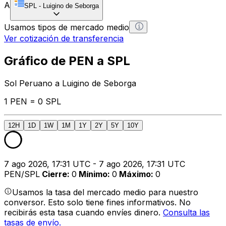
A
SPL
-
Luigino de Seborga
Usamos tipos de mercado medio
Ver cotización de transferencia
Gráfico de PEN a SPL
Sol Peruano a Luigino de Seborga
1 PEN = 0 SPL
12H
1D
1W
1M
1Y
2Y
5Y
10Y
7 ago 2026, 17:31 UTC - 7 ago 2026, 17:31 UTC
PEN/SPL
Cierre
:
0
Mínimo
:
0
Máximo
:
0
Usamos la tasa del mercado medio para nuestro
conversor. Esto solo tiene fines informativos. No
recibirás esta tasa cuando envíes dinero.
Consulta las
tasas de envío.