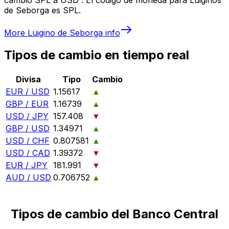
de Seborga es SPL.
More
Luigino de Seborga
info
Tipos de cambio en tiempo real
Divisa
Tipo
Cambio
EUR / USD
1.15617
▲
GBP / EUR
1.16739
▲
USD / JPY
157.408
▼
GBP / USD
1.34971
▲
USD / CHF
0.807581
▲
USD / CAD
1.39372
▼
EUR / JPY
181.991
▼
AUD / USD
0.706752
▲
Tipos de cambio del Banco Central