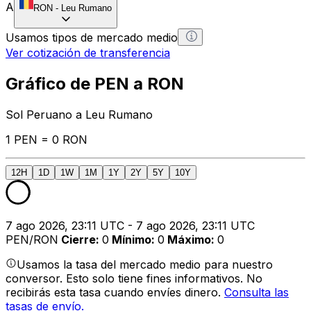
A
RON
-
Leu Rumano
Usamos tipos de mercado medio
Ver cotización de transferencia
Gráfico de PEN a RON
Sol Peruano a Leu Rumano
1 PEN = 0 RON
12H
1D
1W
1M
1Y
2Y
5Y
10Y
7 ago 2026, 23:11 UTC - 7 ago 2026, 23:11 UTC
PEN/RON
Cierre
:
0
Mínimo
:
0
Máximo
:
0
Usamos la tasa del mercado medio para nuestro
conversor. Esto solo tiene fines informativos. No
recibirás esta tasa cuando envíes dinero.
Consulta las
tasas de envío.