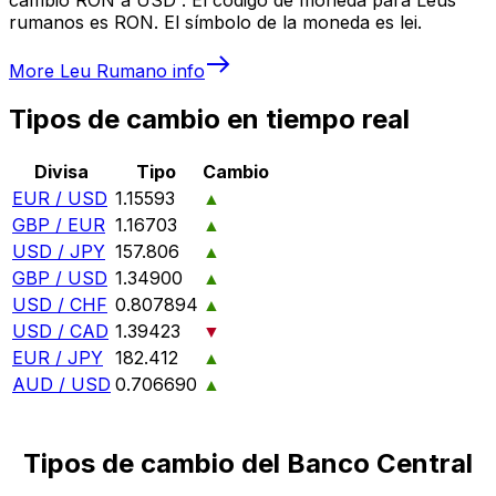
rumanos es RON. El símbolo de la moneda es lei.
More
Leu Rumano
info
Tipos de cambio en tiempo real
Divisa
Tipo
Cambio
EUR / USD
1.15593
▲
GBP / EUR
1.16703
▲
USD / JPY
157.806
▲
GBP / USD
1.34900
▲
USD / CHF
0.807894
▲
USD / CAD
1.39423
▼
EUR / JPY
182.412
▲
AUD / USD
0.706690
▲
Tipos de cambio del Banco Central