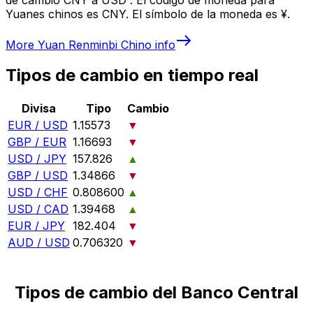
Yuanes chinos es CNY. El símbolo de la moneda es ¥.
More
Yuan Renminbi Chino
info
Tipos de cambio en tiempo real
Divisa
Tipo
Cambio
EUR / USD
1.15573
▼
GBP / EUR
1.16693
▼
USD / JPY
157.826
▲
GBP / USD
1.34866
▼
USD / CHF
0.808600
▲
USD / CAD
1.39468
▲
EUR / JPY
182.404
▼
AUD / USD
0.706320
▼
Tipos de cambio del Banco Central