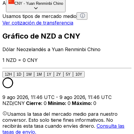
A
CNY
-
Yuan Renminbi Chino
Usamos tipos de mercado medio
Ver cotización de transferencia
Gráfico de NZD a CNY
Dólar Neozelandés a Yuan Renminbi Chino
1 NZD = 0 CNY
12H
1D
1W
1M
1Y
2Y
5Y
10Y
9 ago 2026, 11:46 UTC - 9 ago 2026, 11:46 UTC
NZD/CNY
Cierre
:
0
Mínimo
:
0
Máximo
:
0
Usamos la tasa del mercado medio para nuestro
conversor. Esto solo tiene fines informativos. No
recibirás esta tasa cuando envíes dinero.
Consulta las
tasas de envío.