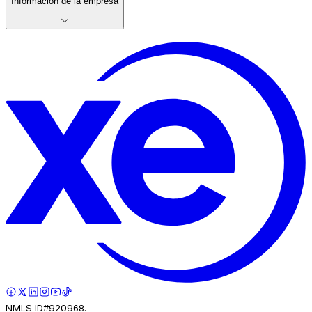
Información de la empresa
NMLS ID#920968.