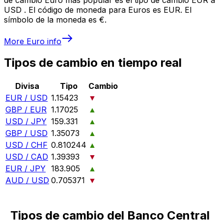
USD . El código de moneda para Euros es EUR. El
símbolo de la moneda es €.
More
Euro
info
Tipos de cambio en tiempo real
Divisa
Tipo
Cambio
EUR / USD
1.15423
▼
GBP / EUR
1.17025
▲
USD / JPY
159.331
▲
GBP / USD
1.35073
▲
USD / CHF
0.810244
▲
USD / CAD
1.39393
▼
EUR / JPY
183.905
▲
AUD / USD
0.705371
▼
Tipos de cambio del Banco Central