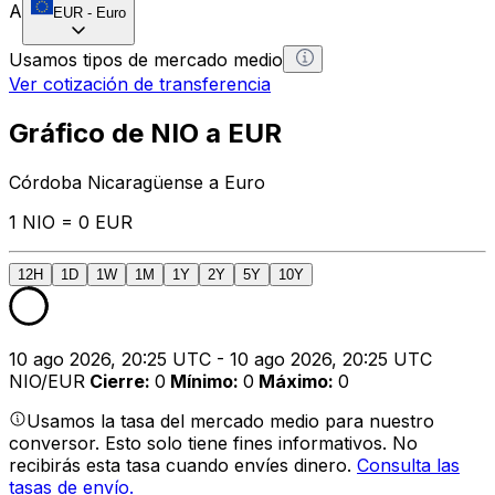
A
EUR
-
Euro
Usamos tipos de mercado medio
Ver cotización de transferencia
Gráfico de NIO a EUR
Córdoba Nicaragüense a Euro
1 NIO = 0 EUR
12H
1D
1W
1M
1Y
2Y
5Y
10Y
10 ago 2026, 20:25 UTC - 10 ago 2026, 20:25 UTC
NIO/EUR
Cierre
:
0
Mínimo
:
0
Máximo
:
0
Usamos la tasa del mercado medio para nuestro
conversor. Esto solo tiene fines informativos. No
recibirás esta tasa cuando envíes dinero.
Consulta las
tasas de envío.