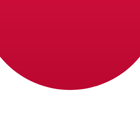
o de cambio Yen japonés más popular es el tipo de cambio 
Tipos d
Divisa
Tipo de interés
JPY
0.75%
CHF
0.00%
EUR
4.25%
USD
3.75%
CAD
2.25%
AUD
3.60%
NZD
2.25%
GBP
3.75%