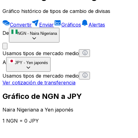
Gráfico histórico de tipos de cambio de divisas
Convertir
Enviar
Gráficos
Alertas
De
NGN
-
Naira Nigeriana
Usamos tipos de mercado medio
A
JPY
-
Yen japonés
Usamos tipos de mercado medio
Ver cotización de transferencia
Gráfico de NGN a JPY
Naira Nigeriana a Yen japonés
1 NGN = 0 JPY
12H
1D
1W
1M
1Y
2Y
5Y
10Y