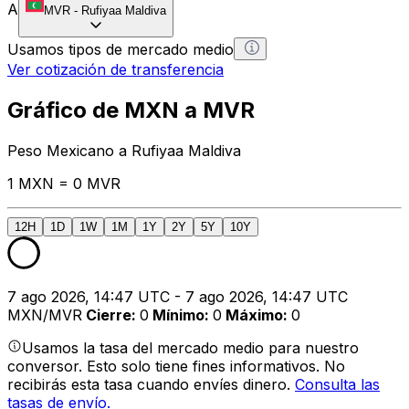
A
MVR
-
Rufiyaa Maldiva
Usamos tipos de mercado medio
Ver cotización de transferencia
Gráfico de MXN a MVR
Peso Mexicano a Rufiyaa Maldiva
1 MXN = 0 MVR
12H
1D
1W
1M
1Y
2Y
5Y
10Y
7 ago 2026, 14:47 UTC - 7 ago 2026, 14:47 UTC
MXN/MVR
Cierre
:
0
Mínimo
:
0
Máximo
:
0
Usamos la tasa del mercado medio para nuestro
conversor. Esto solo tiene fines informativos. No
recibirás esta tasa cuando envíes dinero.
Consulta las
tasas de envío.