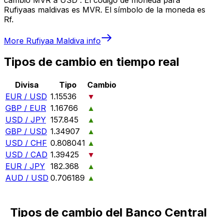
Rufiyaas maldivas es MVR. El símbolo de la moneda es
Rf.
More
Rufiyaa Maldiva
info
Tipos de cambio en tiempo real
Divisa
Tipo
Cambio
EUR / USD
1.15536
▼
GBP / EUR
1.16766
▲
USD / JPY
157.845
▲
GBP / USD
1.34907
▲
USD / CHF
0.808041
▲
USD / CAD
1.39425
▼
EUR / JPY
182.368
▲
AUD / USD
0.706189
▲
Tipos de cambio del Banco Central