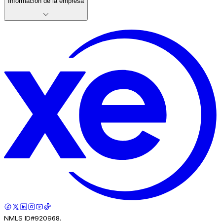
Información de la empresa
NMLS ID#920968.