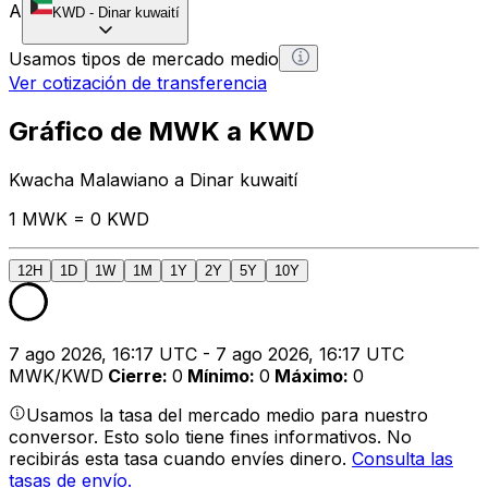
A
KWD
-
Dinar kuwaití
Usamos tipos de mercado medio
Ver cotización de transferencia
Gráfico de MWK a KWD
Kwacha Malawiano a Dinar kuwaití
1 MWK = 0 KWD
12H
1D
1W
1M
1Y
2Y
5Y
10Y
7 ago 2026, 16:17 UTC - 7 ago 2026, 16:17 UTC
MWK/KWD
Cierre
:
0
Mínimo
:
0
Máximo
:
0
Usamos la tasa del mercado medio para nuestro
conversor. Esto solo tiene fines informativos. No
recibirás esta tasa cuando envíes dinero.
Consulta las
tasas de envío.