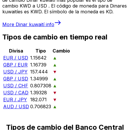
cambio KWD a USD . El código de moneda para Dinares
kuwaitíes es KWD. El símbolo de la moneda es KD.
More
Dinar kuwaití
info
Tipos de cambio en tiempo real
Divisa
Tipo
Cambio
EUR / USD
1.15642
▲
GBP / EUR
1.16739
▲
USD / JPY
157.444
▼
GBP / USD
1.34999
▲
USD / CHF
0.807308
▲
USD / CAD
1.39328
▼
EUR / JPY
182.071
▼
AUD / USD
0.706823
▲
Tipos de cambio del Banco Central