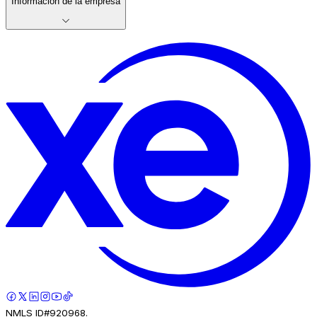
Información de la empresa
NMLS ID#920968.