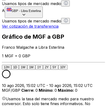
Usamos tipos de mercado medio
A
GBP
-
Libra Esterlina
Usamos tipos de mercado medio
Ver cotización de transferencia
Gráfico de MGF a GBP
Franco Malgache a Libra Esterlina
1 MGF = 0 GBP
12H
1D
1W
1M
1Y
2Y
5Y
10Y
10 ago 2026, 15:02 UTC - 10 ago 2026, 15:02 UTC
MGF/GBP
Cierre
:
0
Mínimo
:
0
Máximo
:
0
Usamos la tasa del mercado medio para nuestro
conversor. Esto solo tiene fines informativos. No