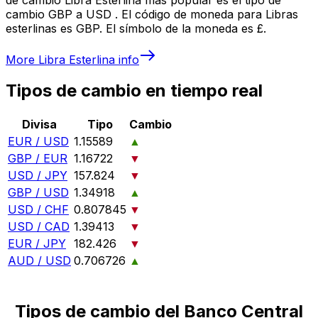
cambio GBP a USD . El código de moneda para Libras
esterlinas es GBP. El símbolo de la moneda es £.
More
Libra Esterlina
info
Tipos de cambio en tiempo real
Divisa
Tipo
Cambio
EUR / USD
1.15589
▲
GBP / EUR
1.16722
▼
USD / JPY
157.824
▼
GBP / USD
1.34918
▲
USD / CHF
0.807845
▼
USD / CAD
1.39413
▼
EUR / JPY
182.426
▼
AUD / USD
0.706726
▲
Tipos de cambio del Banco Central