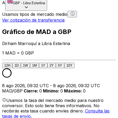
A
GBP
-
Libra Esterlina
Usamos tipos de mercado medio
Ver cotización de transferencia
Gráfico de MAD a GBP
Dirham Marroquí a Libra Esterlina
1 MAD = 0 GBP
12H
1D
1W
1M
1Y
2Y
5Y
10Y
8 ago 2026, 09:32 UTC - 8 ago 2026, 09:32 UTC
MAD/GBP
Cierre
:
0
Mínimo
:
0
Máximo
:
0
Usamos la tasa del mercado medio para nuestro
conversor. Esto solo tiene fines informativos. No
recibirás esta tasa cuando envíes dinero.
Consulta las
tasas de envío.