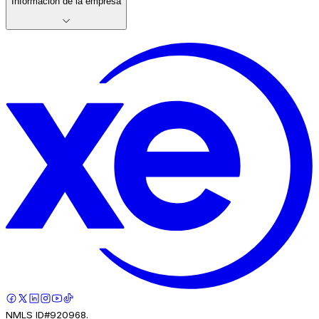
Información de la empresa
NMLS ID#920968.