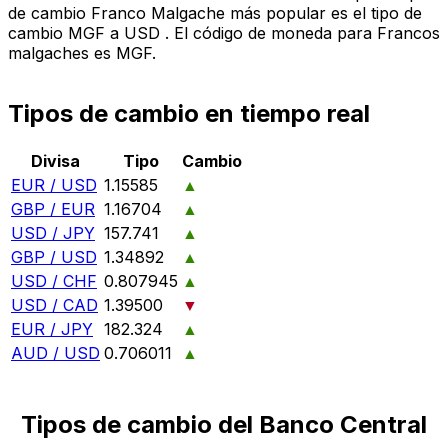
de cambio Franco Malgache más popular es el tipo de
cambio MGF a USD . El código de moneda para Francos
malgaches es MGF.
Tipos de cambio en tiempo real
Divisa
Tipo
Cambio
EUR / USD
1.15585
▲
GBP / EUR
1.16704
▲
USD / JPY
157.741
▲
GBP / USD
1.34892
▲
USD / CHF
0.807945
▲
USD / CAD
1.39500
▼
EUR / JPY
182.324
▲
AUD / USD
0.706011
▲
Tipos de cambio del Banco Central