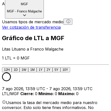
A
MGF
MGF
-
Franco Malgache
Usamos tipos de mercado medio
Ver cotización de transferencia
Gráfico de LTL a MGF
Litas Lituano a Franco Malgache
1 LTL = 0 MGF
12H
1D
1W
1M
1Y
2Y
5Y
10Y
7 ago 2026, 13:59 UTC - 7 ago 2026, 13:59 UTC
LTL/MGF
Cierre
:
0
Mínimo
:
0
Máximo
:
0
Usamos la tasa del mercado medio para nuestro
conversor. Esto solo tiene fines informativos. No