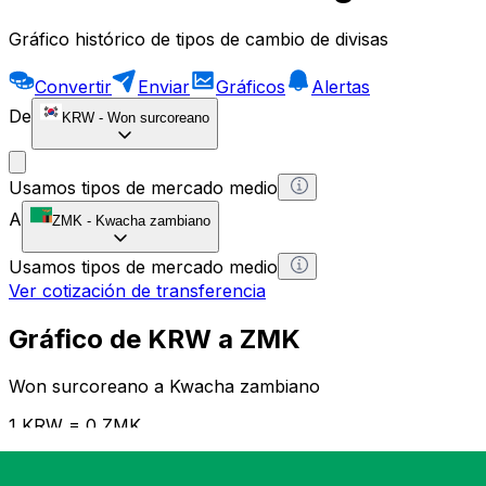
Gráfico histórico de tipos de cambio de divisas
Convertir
Enviar
Gráficos
Alertas
De
KRW
-
Won surcoreano
Usamos tipos de mercado medio
A
ZMK
-
Kwacha zambiano
Usamos tipos de mercado medio
Ver cotización de transferencia
Gráfico de KRW a ZMK
Won surcoreano a Kwacha zambiano
1 KRW = 0 ZMK
12H
1D
1W
1M
1Y
2Y
5Y
10Y