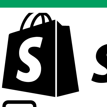
Abasteciendo tarifas de grado comercial en 300+ compañ