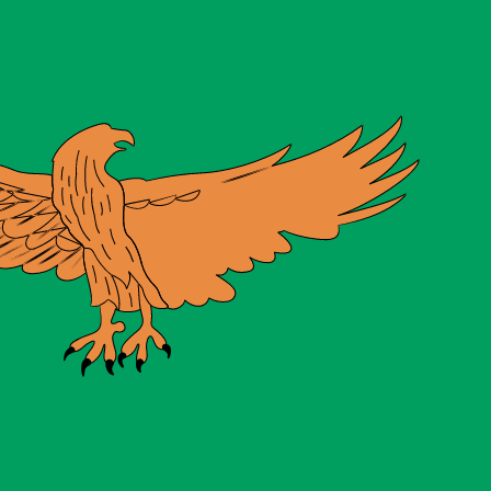
asa cuando envíes dinero.
Consulta las tasas de envío.
mbio KRW a USD . El código de moneda para Wones