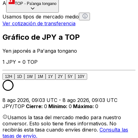
A
TOP
-
Pa'anga tongano
Usamos tipos de mercado medio
Ver cotización de transferencia
Gráfico de JPY a TOP
Yen japonés a Pa'anga tongano
1 JPY = 0 TOP
12H
1D
1W
1M
1Y
2Y
5Y
10Y
8 ago 2026, 09:03 UTC - 8 ago 2026, 09:03 UTC
JPY/TOP
Cierre
:
0
Mínimo
:
0
Máximo
:
0
Usamos la tasa del mercado medio para nuestro
conversor. Esto solo tiene fines informativos. No
recibirás esta tasa cuando envíes dinero.
Consulta las
tasas de envío.