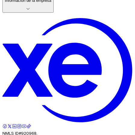
Información de la empresa
NMLS ID#920968.