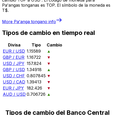
Pa'angas tonganas es TOP. El símbolo de la moneda es
T$.
More
Pa'anga tongano
info
Tipos de cambio en tiempo real
Divisa
Tipo
Cambio
EUR / USD
1.15589
▲
GBP / EUR
1.16722
▼
USD / JPY
157.824
▼
GBP / USD
1.34918
▲
USD / CHF
0.807845
▼
USD / CAD
1.39413
▼
EUR / JPY
182.426
▼
AUD / USD
0.706726
▲
Tipos de cambio del Banco Central